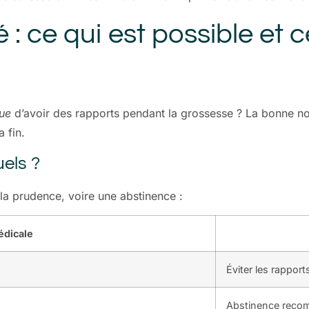
té : ce qui est possible e
que
d’avoir des rapports pendant la grossesse ? La bonne nou
a fin.
uels ?
 la prudence, voire une abstinence :
édicale
Éviter les rapport
Abstinence rec