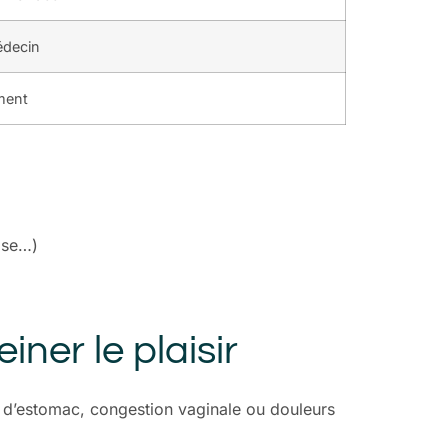
édecin
ment
sise…)
ner le plaisir
 d’estomac, congestion vaginale ou douleurs