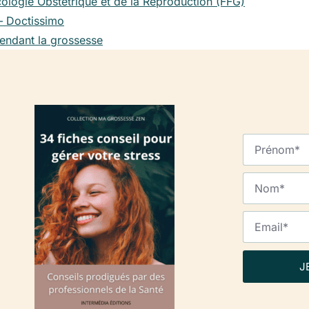
cologie Obstétrique et de la Reproduction (FFG)
– Doctissimo
pendant la grossesse
J