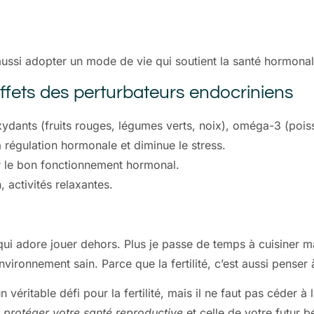
 aussi adopter un mode de vie qui soutient la santé hormonal
ffets des perturbateurs endocriniens
xydants (fruits rouges, légumes verts, noix), oméga-3 (poiss
a régulation hormonale et diminue le stress.
r le bon fonctionnement hormonal.
, activités relaxantes.
ui adore jouer dehors. Plus je passe de temps à cuisiner mais
vironnement sain. Parce que la fertilité, c’est aussi penser 
 véritable défi pour la fertilité, mais il ne faut pas céder à
z
protéger votre santé reproductive
et celle de votre futur b