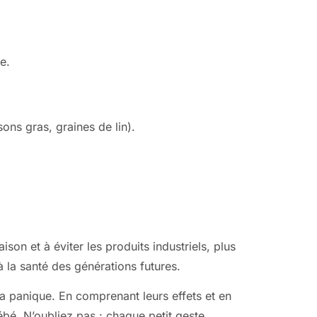
e.
ons gras, graines de lin).
on et à éviter les produits industriels, plus
à la santé des générations futures.
 la panique. En comprenant leurs effets et en
ébé. N’oubliez pas : chaque petit geste