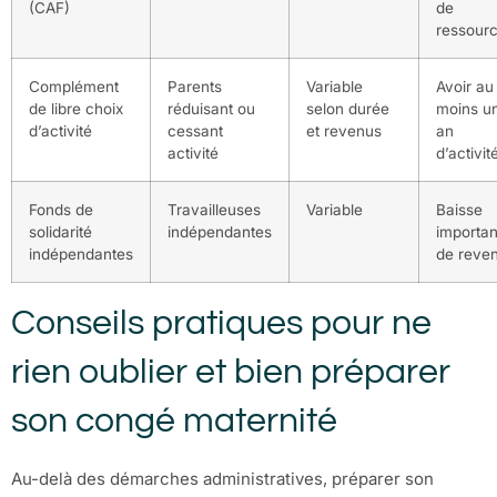
(CAF)
de
ressour
Complément
Parents
Variable
Avoir au
de libre choix
réduisant ou
selon durée
moins u
d’activité
cessant
et revenus
an
activité
d’activit
Fonds de
Travailleuses
Variable
Baisse
solidarité
indépendantes
importan
indépendantes
de reve
Conseils pratiques pour ne
rien oublier et bien préparer
son congé maternité
Au-delà des démarches administratives, préparer son