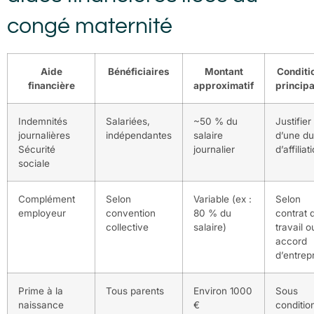
congé maternité
Aide
Bénéficiaires
Montant
Conditi
financière
approximatif
princip
Indemnités
Salariées,
~50 % du
Justifier
journalières
indépendantes
salaire
d’une d
Sécurité
journalier
d’affiliat
sociale
Complément
Selon
Variable (ex :
Selon
employeur
convention
80 % du
contrat 
collective
salaire)
travail o
accord
d’entrep
Prime à la
Tous parents
Environ 1000
Sous
naissance
€
conditio