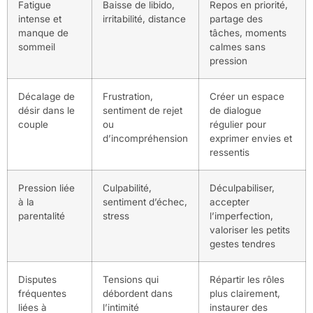
Fatigue
Baisse de libido,
Repos en priorité,
intense et
irritabilité, distance
partage des
manque de
tâches, moments
sommeil
calmes sans
pression
Décalage de
Frustration,
Créer un espace
désir dans le
sentiment de rejet
de dialogue
couple
ou
régulier pour
d’incompréhension
exprimer envies et
ressentis
Pression liée
Culpabilité,
Déculpabiliser,
à la
sentiment d’échec,
accepter
parentalité
stress
l’imperfection,
valoriser les petits
gestes tendres
Disputes
Tensions qui
Répartir les rôles
fréquentes
débordent dans
plus clairement,
liées à
l’intimité
instaurer des