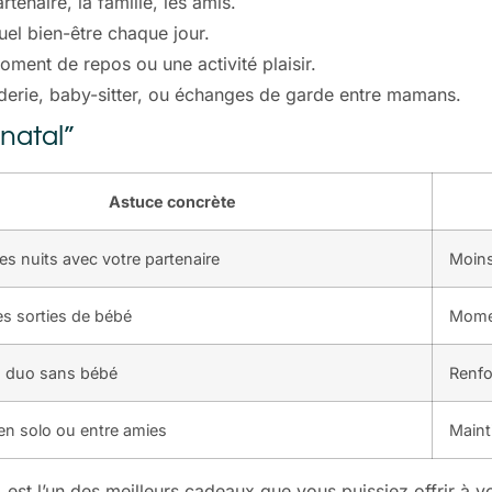
tenaire, la famille, les amis.
tuel bien-être chaque jour.
ment de repos ou une activité plaisir.
derie, baby-sitter, ou échanges de garde entre mamans.
natal”
Astuce concrète
les nuits avec votre partenaire
Moins
les sorties de bébé
Momen
n duo sans bébé
Renfo
 en solo ou entre amies
Maint
, est l’un des meilleurs cadeaux que vous puissiez offrir à