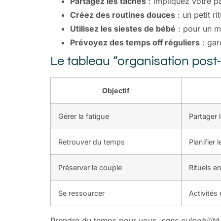
Partagez les tâches
: impliquez votre par
Créez des routines douces
: un petit ri
Utilisez les siestes de bébé
: pour un mo
Prévoyez des temps off réguliers
: gar
Le tableau “organisation post-
Objectif
Gérer la fatigue
Partager 
Retrouver du temps
Planifier 
Préserver le couple
Rituels e
Se ressourcer
Activités
Prendre du temps pour vous,
sans culpabilité