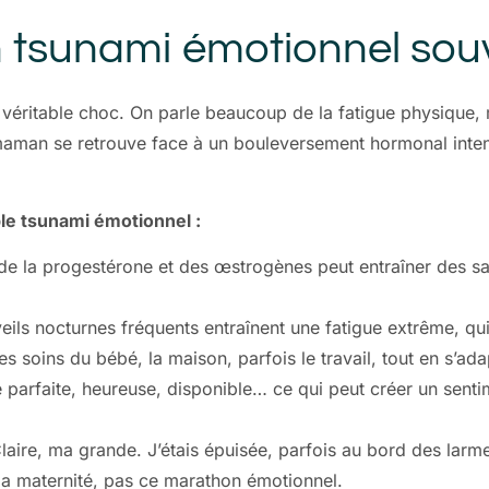
n tsunami émotionnel sou
un véritable choc. On parle beaucoup de la fatigue physique
maman se retrouve face à un bouleversement hormonal inten
ble tsunami émotionnel :
de la progestérone et des œstrogènes peut entraîner des saut
veils nocturnes fréquents entraînent une fatigue extrême, qui
les soins du bébé, la maison, parfois le travail, tout en s’ad
re parfaite, heureuse, disponible… ce qui peut créer un sent
aire, ma grande. J’étais épuisée, parfois au bord des larm
la maternité, pas ce marathon émotionnel.