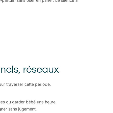
partum sans oser en parler. Le silence a
nnels, réseaux
our traverser cette période.
rses ou garder bébé une heure.
gner sans jugement.