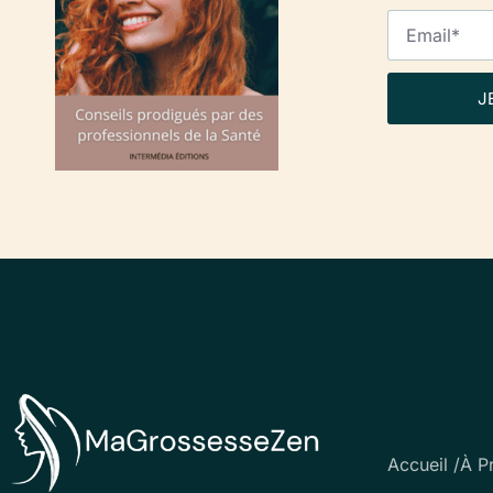
J
Accueil /
À P