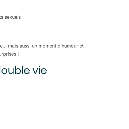
ts sexuels
rophe… mais aussi un moment d’humour et
urprises !
double vie
.