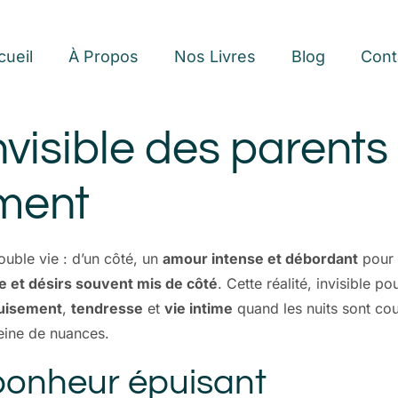
cueil
À Propos
Nos Livres
Blog
Cont
nvisible des parents
ement
uble vie : d’un côté, un
amour intense et débordant
pour s
e et désirs souvent mis de côté
. Cette réalité, invisible 
uisement
,
tendresse
et
vie intime
quand les nuits sont cou
eine de nuances.
 bonheur épuisant