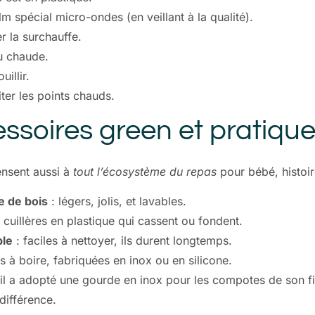
lm spécial micro-ondes (en veillant à la qualité).
r la surchauffe.
u chaude.
illir.
iter les points chauds.
essoires green et pratiqu
nsent aussi à
tout l’écosystème du repas
pour bébé, histoire
e de bois
: légers, jolis, et lavables.
s cuillères en plastique qui cassent ou fondent.
ble
: faciles à nettoyer, ils durent longtemps.
 à boire, fabriquées en inox ou en silicone.
l a adopté une gourde en inox pour les compotes de son fil
 différence.