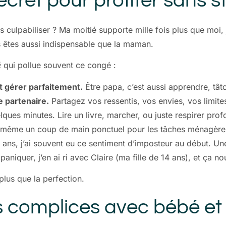
secret pour profiter sans s
ulpabiliser ? Ma moitié supporte mille fois plus que moi, je 
s êtes aussi indispensable que la maman.
é
qui pollue souvent ce congé :
 gérer parfaitement.
Être papa, c’est aussi apprendre, tâto
 partenaire.
Partagez vos ressentis, vos envies, vos limite
ques minutes. Lire un livre, marcher, ou juste respirer pro
u même un coup de main ponctuel pour les tâches ménagères,
 ans, j’ai souvent eu ce sentiment d’imposteur au début. Un
 paniquer, j’en ai ri avec Claire (ma fille de 14 ans), et ça 
lus que la perfection.
complices avec bébé et 