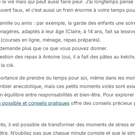
la vie mais qui peut aussi faire peur. J’ai longtemps pens
ouvent faux, et c’est aussi un frein énorme à votre temps po
amille ou amis : par exemple, la garde des enfants une soir
agères, adaptés à leur âge (Claire, à 14 ans, fait sa lessive
e (courses en ligne, ménage, repas préparés).
s demande plus que ce que vous pouvez donner.
estion des repas à Antoine (oui, il a fait des pâtes au ketc
 la clé.
mportance de prendre du temps pour soi, même dans les mome
 sembler anecdotique, mais ces petits moments volés sont ess
ilibre entre responsabilités et bien-être. Pour explorer d
possible et conseils pratiques
offre des conseils précieux 
ants, il est possible de transformer des moments de stress
être. N’oubliez pas que chaque minute compte et que le simp