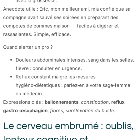
avec la grossesse.
Anecdote utile : Eric, mon meilleur ami, m’a confié que sa
compagne avait sauvé ses soirées en préparant des
compotes de pommes maison — faciles à digérer et
rassasiantes. Simple, efficace.
Quand alerter un pro ?
Douleurs abdominales intenses, sang dans les selles,
fièvre : consulter en urgence.
Reflux constant malgré les mesures
hygiéno‑diététiques : parlez‑en à votre sage‑femme
ou médecin.
Expressions clés :
ballonnements
,
constipation
,
reflux
gastro‑œsophagien
,
fibres
,
surélévation du buste
.
Le cerveau embrumé : oublis,
lenteur cognitive et