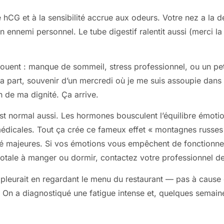
hCG et à la sensibilité accrue aux odeurs. Votre nez a la d
 un ennemi personnel. Le tube digestif ralentit aussi (merci 
jouent : manque de sommeil, stress professionnel, ou un peti
ma part, souvenir d’un mercredi où je me suis assoupie dan
 de ma dignité. Ça arrive.
 c’est normal aussi. Les hormones bousculent l’équilibre émotio
édicales. Tout ça crée ce fameux effet « montagnes russes »
té majeures. Si vos émotions vous empêchent de fonctionner 
totale à manger ou dormir, contactez votre professionnel d
 pleurait en regardant le menu du restaurant — pas à cause 
 On a diagnostiqué une fatigue intense et, quelques semaines