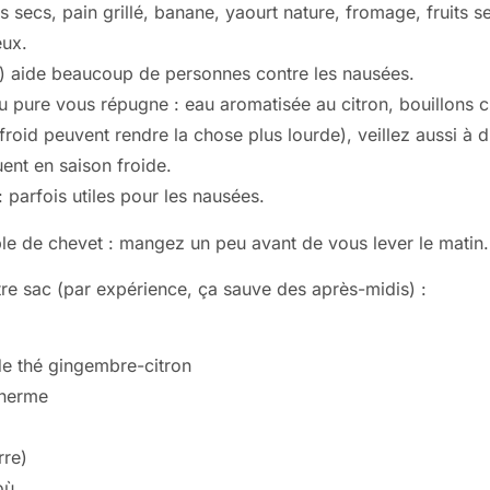
s secs, pain grillé, banane, yaourt nature, fromage, fruits 
eux.
s) aide beaucoup de personnes contre les nausées.
u pure vous répugne : eau aromatisée au citron, bouillons 
e froid peuvent rendre la chose plus lourde), veillez aussi à
t en saison froide.
 parfois utiles pour les nausées.
ble de chevet : mangez un peu avant de vous lever le matin.
tre sac (par expérience, ça sauve des après-midis) :
e thé gingembre-citron
therme
rre)
où