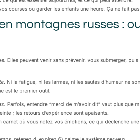
: ce qui est essentiel aujourd’hui, et ce qui peut attendre.
e vos courses ou garder les enfants une heure. Ça ne fait p
en montagnes russes : ou
es. Elles peuvent venir sans prévenir, vous submerger, puis
te
. Ni la fatigue, ni les larmes, ni les sautes d’humeur ne
 est le premier outil.
z. Parfois, entendre “merci de m’avoir dit” vaut plus que mi
inte ; les retours d’expérience sont apaisants.
n carnet où vous notez vos émotions, ce qui déclenche une cr
 temps, retenez 4, expirez 6) calme le système nerveux.