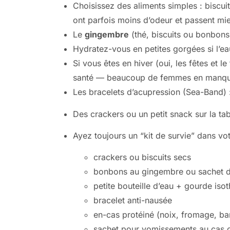
Choisissez des aliments simples : biscuit
ont parfois moins d’odeur et passent mi
Le
gingembre
(thé, biscuits ou bonbon
Hydratez-vous en petites gorgées si l’ea
Si vous êtes en hiver (oui, les fêtes et l
santé — beaucoup de femmes en manquen
Les bracelets d’acupression (Sea-Band) :
Des crackers ou un petit snack sur la ta
Ayez toujours un “kit de survie” dans vo
crackers ou biscuits secs
bonbons au gingembre ou sachet d
petite bouteille d’eau + gourde iso
bracelet anti-nausée
en-cas protéiné (noix, fromage, ba
sachet pour vomissements au cas 