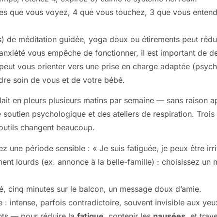
es que vous voyez, 4 que vous touchez, 3 que vous entend
) de méditation guidée, yoga doux ou étirements peut réduir
i l’anxiété vous empêche de fonctionner, il est important de
 peut vous orienter vers une prise en charge adaptée (psycho
dre soin de vous et de votre bébé.
llait en pleurs plusieurs matins par semaine — sans raison a
utien psychologique et des ateliers de respiration. Trois s
 outils changent beaucoup.
une période sensible : « Je suis fatiguée, je peux être irrit
ent lourds (ex. annonce à la belle-famille) : choisissez 
ré, cinq minutes sur le balcon, un message doux d’amie.
e : intense, parfois contradictoire, souvent invisible aux y
nts — pour réduire la
fatigue
, contenir les
nausées
, et trav