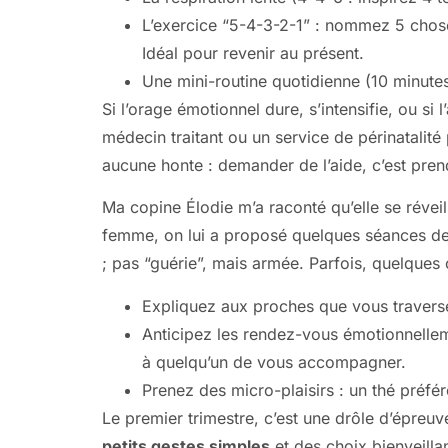
L’exercice “5-4-3-2-1” : nommez 5 chos
Idéal pour revenir au présent.
Une mini-routine quotidienne (10 minutes
Si l’orage émotionnel dure, s’intensifie, ou s
médecin traitant ou un service de périnatalité
aucune honte : demander de l’aide, c’est pren
Ma copine Élodie m’a raconté qu’elle se révei
femme, on lui a proposé quelques séances de so
; pas “guérie”, mais armée. Parfois, quelques
Expliquez aux proches que vous traversez 
Anticipez les rendez-vous émotionnellem
à quelqu’un de vous accompagner.
Prenez des micro-plaisirs : un thé préfé
Le premier trimestre, c’est une drôle d’épreuv
petits gestes simples
et des choix bienveilla