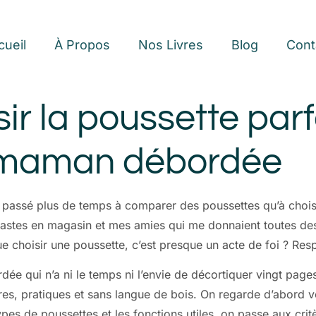
cueil
À Propos
Nos Livres
Blog
Cont
r la poussette par
e maman débordée
ai passé plus de temps à comparer des poussettes qu’à chois
iastes en magasin et mes amies qui me donnaient toutes des
e choisir une poussette, c’est presque un acte de foi ? Resp
ée qui n’a ni le temps ni l’envie de décortiquer vingt page
res, pratiques et sans langue de bois. On regarde d’abord vo
es de poussettes et les fonctions utiles, on passe aux critèr