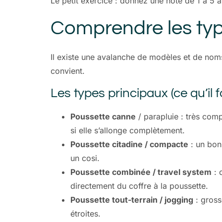
Le petit exercice : donnez une note de 1 à 5 
Comprendre les typ
Il existe une avalanche de modèles et de nom
convient.
Les types principaux (ce qu’il f
Poussette canne
/ parapluie : très comp
si elle s’allonge complètement.
Poussette citadine / compacte
: un bon
un cosi.
Poussette combinée / travel system
: 
directement du coffre à la poussette.
Poussette tout-terrain / jogging
: gross
étroites.