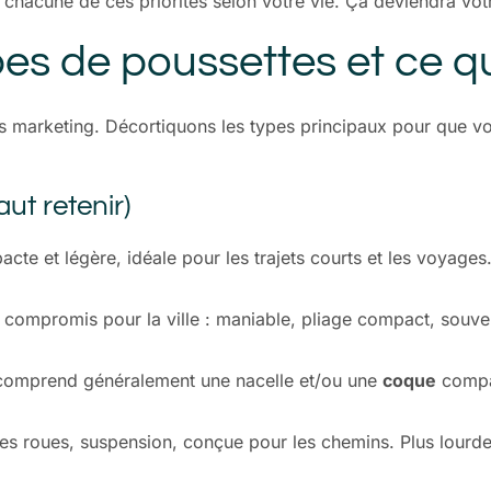
à chacune de ces priorités selon votre vie. Ça deviendra vot
es de poussettes et ce q
s marketing. Décortiquons les types principaux pour que v
aut retenir)
acte et légère, idéale pour les trajets courts et les voyag
 compromis pour la ville : maniable, pliage compact, souve
comprend généralement une nacelle et/ou une
coque
compat
es roues, suspension, conçue pour les chemins. Plus lourde