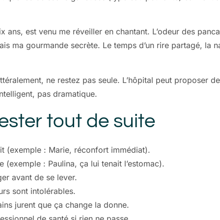
x ans, est venu me réveiller en chantant. L’odeur des pancak
aisais ma gourmande secrète. Le temps d’un rire partagé, la
ittéralement, ne restez pas seule. L’hôpital peut proposer de
telligent, pas dramatique.
ester tout de suite
it (exemple : Marie, réconfort immédiat).
e (exemple : Paulina, ça lui tenait l’estomac).
ger avant de se lever.
urs sont intolérables.
ains jurent que ça change la donne.
ssionnel de santé si rien ne passe.