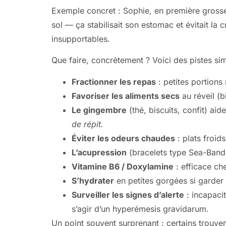
Exemple concret : Sophie, en première grosses
sol — ça stabilisait son estomac et évitait la c
insupportables.
Que faire, concrètement ? Voici des pistes sim
Fractionner les repas
: petites portions 
Favoriser les aliments secs
au réveil (b
Le gingembre
(thé, biscuits, confit) ai
de répit.
Éviter les odeurs chaudes
: plats froid
L’acupression
(bracelets type Sea-Band)
Vitamine B6 / Doxylamine
: efficace c
S’hydrater
en petites gorgées si garder 
Surveiller les signes d’alerte
: incapacit
s’agir d’un hyperémesis gravidarum.
Un point souvent surprenant : certains trouve