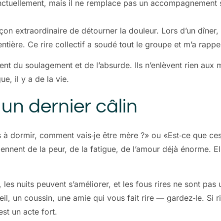
onctuellement, mais il ne remplace pas un accompagnement sér
çon extraordinaire de détourner la douleur. Lors d’un dîner,
e entière. Ce rire collectif a soudé tout le groupe et m’a rap
t du soulagement et de l’absurde. Ils n’enlèvent rien aux mom
e, il y a de la vie.
 un dernier câlin
pas à dormir, comment vais‑je être mère ?» ou «Est‑ce que c
nnent de la peur, de la fatigue, de l’amour déjà énorme. El
es nuits peuvent s’améliorer, et les fous rires ne sont pas u
l, un coussin, une amie qui vous fait rire — gardez‑le. Si ri
st un acte fort.