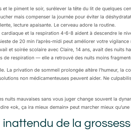
as et le piment le soir, surélever la tête du lit de quelques ce
coucher mais compenser la journée pour éviter la déshydratat
 lente, lecture apaisante. Le cerveau adore la routine.
cardiaque et la respiration 4-6-8 aident à descendre le nive
sieste de 20 min l’après-midi peut améliorer votre vigilance 
vail et soirée scolaire avec Claire, 14 ans, avait des nuits 
s de respiration — elle a retrouvé des nuits moins fragmen
le. La privation de sommeil prolongée altère l’humeur, la co
olutions non médicamenteuses peuvent aider. Ne culpabilisez
lques nuits mauvaises sans vous juger change souvent la dyn
e. Se dire «ok, ça ira mieux demain» peut marcher mieux qu’un
sel inattendu de la grosses