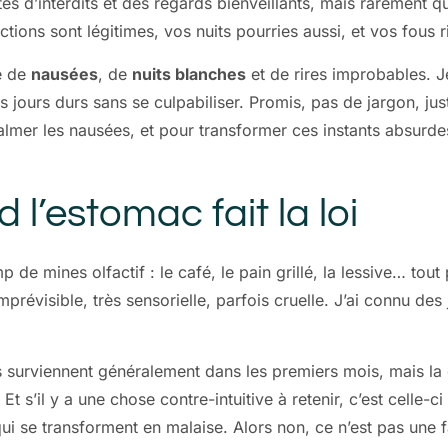
tes d’interdits et des regards bienveillants, mais rarement 
ctions sont légitimes, vos nuits pourries aussi, et vos fous r
te de
nausées
, de
nuits blanches
et de rires improbables. 
es jours durs sans se culpabiliser. Promis, pas de jargon, ju
almer les nausées, et pour transformer ces instants absurdes 
l’estomac fait la loi
p de mines olfactif : le café, le pain grillé, la lessive… to
prévisible, très sensorielle, parfois cruelle. J’ai connu des
s surviennent généralement dans les premiers mois, mais la du
 Et s’il y a une chose contre-intuitive à retenir, c’est celle-
i se transforment en malaise. Alors non, ce n’est pas une f