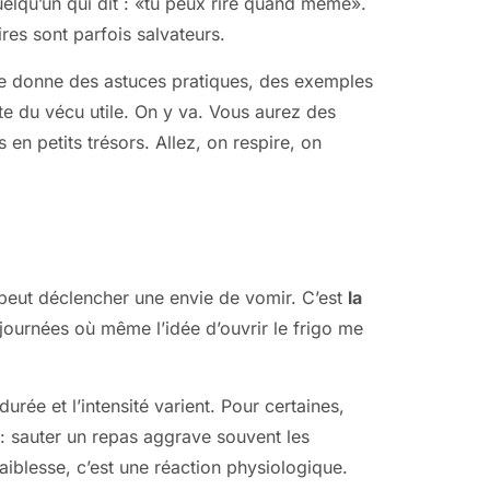
quelqu’un qui dit : «tu peux rire quand même».
ires sont parfois salvateurs.
Je donne des astuces pratiques, des exemples
ste du vécu utile. On y va. Vous aurez des
en petits trésors. Allez, on respire, on
ut peut déclencher une envie de vomir. C’est
la
 journées où même l’idée d’ouvrir le frigo me
rée et l’intensité varient. Pour certaines,
ci : sauter un repas aggrave souvent les
aiblesse, c’est une réaction physiologique.