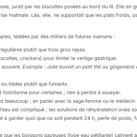
se, jurait par les biscottes posées au bord du lit. Elle en 
rise matinale. Léa, elle, ne supportait que les plats froids, 
ples, testées par des milliers de futures mamans :
régulières plutôt que trois gros repas.
iscottes, crackers) pour limiter le vertige gastrique.
de souvent.
Exemple : Julie buvait un petit thé au gingembre a
s ou tièdes plutôt que fumants.
 fonctionne pour certaines ; rien à perdre à essayer.
hez beaucoup ; en parler avec la sage‑femme ou le médeci
l’eau est compliqué ; les solutions de réhydratation orale so
é à garder quoi que ce soit pendant 24 h, perte de poids, fai
nt que les boissons gazeuses (type eau pétillante) calment a