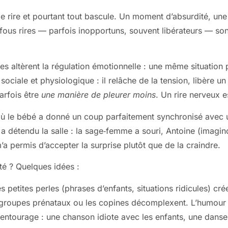
t de rire et pourtant tout bascule. Un moment d’absurdité, 
 fous rires — parfois inopportuns, souvent libérateurs — so
s altèrent la régulation émotionnelle : une même situation p
n sociale et physiologique : il relâche de la tension, libère 
parfois être
une manière de pleurer moins
. Un rire nerveux 
 le bébé a donné un coup parfaitement synchronisé avec un 
es a détendu la salle : la sage‑femme a souri, Antoine (imagi
’a permis d’accepter la surprise plutôt que de la craindre.
é ? Quelques idées :
 petites perles (phrases d’enfants, situations ridicules) cré
 groupes prénataux ou les copines décomplexent. L’humour pa
e entourage : une chanson idiote avec les enfants, une danse