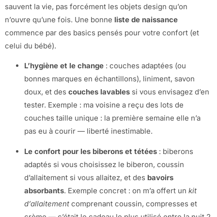
sauvent la vie, pas forcément les objets design qu’on
n’ouvre qu’une fois. Une bonne
liste de naissance
commence par des basics pensés pour votre confort (et
celui du bébé).
L’hygiène et le change
: couches adaptées (ou
bonnes marques en échantillons), liniment, savon
doux, et des
couches lavables
si vous envisagez d’en
tester. Exemple : ma voisine a reçu des lots de
couches taille unique : la première semaine elle n’a
pas eu à courir — liberté inestimable.
Le confort pour les biberons et tétées
: biberons
adaptés si vous choisissez le biberon, coussin
d’allaitement si vous allaitez, et des
bavoirs
absorbants
. Exemple concret : on m’a offert un
kit
d’allaitement
comprenant coussin, compresses et
crème — c’était le cadeau le plus utilisé entre la nuit 2