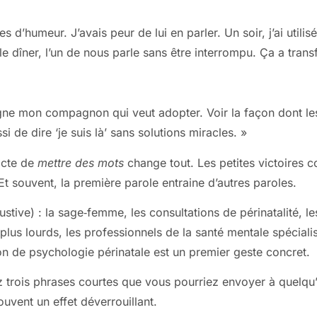
’humeur. J’avais peur de lui en parler. Un soir, j’ai utilisé 
s le dîner, l’un de nous parle sans être interrompu. Ça a tr
gne mon compagnon qui veut adopter. Voir la façon dont le
ssi de dire ‘je suis là’ sans solutions miracles. »
acte de
mettre des mots
change tout. Les petites victoires
t souvent, la première parole entraine d’autres paroles.
stive) : la sage‑femme, les consultations de périnatalité, l
plus lourds, les professionnels de la santé mentale spécial
ion de psychologie périnatale est un premier geste concret.
ez trois phrases courtes que vous pourriez envoyer à quelqu’
vent un effet déverrouillant.