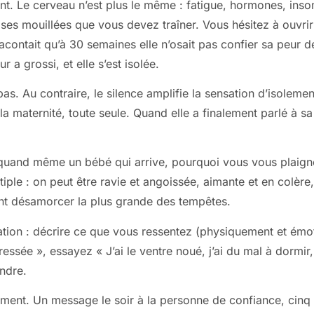
. Le cerveau n’est plus le même : fatigue, hormones, insom
ises mouillées que vous devez traîner. Vous hésitez à ouvri
racontait qu’à 30 semaines elle n’osait pas confier sa peur 
r a grossi, et elle s’est isolée.
 pas. Au contraire, le silence amplifie la sensation d’isolemen
e la maternité, toute seule. Quand elle a finalement parlé à 
z quand même un bébé qui arrive, pourquoi vous vous plaig
tiple : on peut être ravie et angoissée, aimante et en colère
nt désamorcer la plus grande des tempêtes.
sation : décrire ce que vous ressentez (physiquement et émot
ressée », essayez « J’ai le ventre noué, j’ai du mal à dormir,
endre.
ément. Un message le soir à la personne de confiance, cinq 