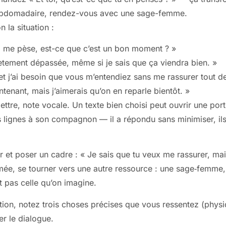
 hebdomadaire, rendez-vous avec une sage-femme.
 la situation :
i me pèse, est-ce que c’est un bon moment ? »
ètement dépassée, même si je sais que ça viendra bien. »
et j’ai besoin que vous m’entendiez sans me rassurer tout de
ntenant, mais j’aimerais qu’on en reparle bientôt. »
 lettre, note vocale. Un texte bien choisi peut ouvrir une p
 lignes à son compagnon — il a répondu sans minimiser, ils o
r et poser un cadre : « Je sais que tu veux me rassurer, mais 
ermée, se tourner vers une autre ressource : une sage‑femme
t pas celle qu’on imagine.
tion, notez trois choses précises que vous ressentez (physiq
er le dialogue.