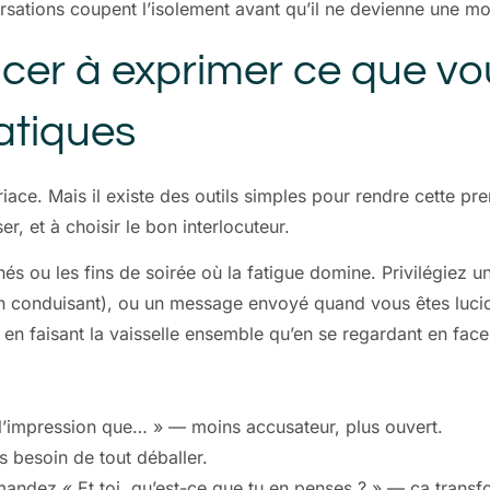
sations coupent l’isolement avant qu’il ne devienne une m
r à exprimer ce que vo
ratiques
ace. Mais il existe des outils simples pour rendre cette pre
, et à choisir le bon interlocuteur.
és ou les fins de soirée où la fatigue domine. Privilégiez
en conduisant), ou un message envoyé quand vous êtes lucid
en faisant la vaisselle ensemble qu’en se regardant en face 
ai l’impression que… » — moins accusateur, plus ouvert.
 besoin de tout déballer.
demandez « Et toi, qu’est-ce que tu en penses ? » — ça tran