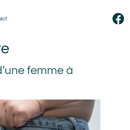
act
te
 d’une femme à