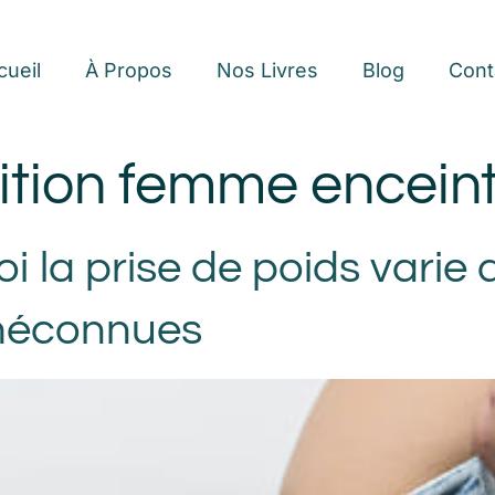
cueil
À Propos
Nos Livres
Blog
Cont
ition femme encein
i la prise de poids varie
s méconnues