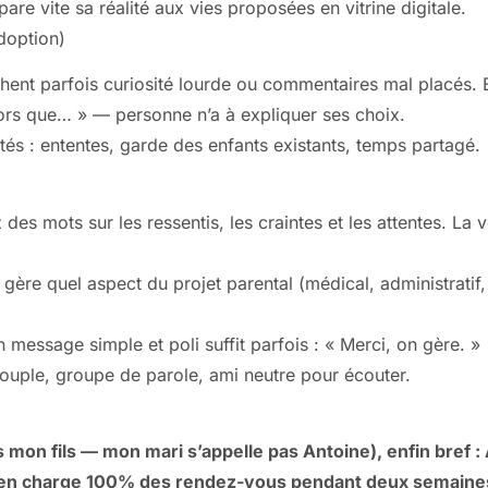
re vite sa réalité aux vies proposées en vitrine digitale.
doption)
hent parfois curiosité lourde ou commentaires mal placés.
lors que… » — personne n’a à expliquer ses choix.
tés : ententes, garde des enfants existants, temps partagé.
s mots sur les ressentis, les craintes et les attentes. La v
i gère quel aspect du projet parental (médical, administratif
n message simple et poli suffit parfois : « Merci, on gère. »
couple, groupe de parole, ami neutre pour écouter.
 mon fils — mon mari s’appelle pas Antoine), enfin bref 
en charge 100% des rendez-vous pendant deux semaines p