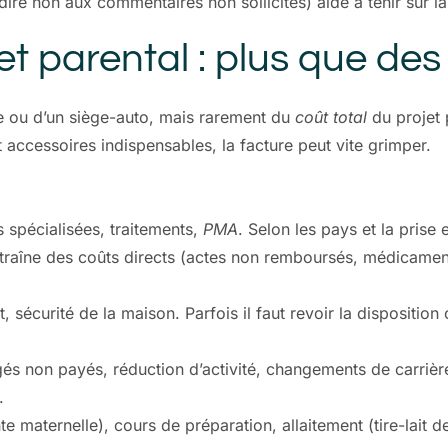
 dire non aux commentaires non sollicités) aide à tenir sur l
jet parental : plus que de
e ou d’un siège-auto, mais rarement du
coût total
du projet 
accessoires indispensables, la facture peut vite grimper.
s spécialisées, traitements,
PMA
. Selon les pays et la prise
aîne des coûts directs (actes non remboursés, médicaments
 sécurité de la maison. Parfois il faut revoir la disposit
gés non payés, réduction d’activité, changements de carri
.
e maternelle), cours de préparation, allaitement (tire-lait de