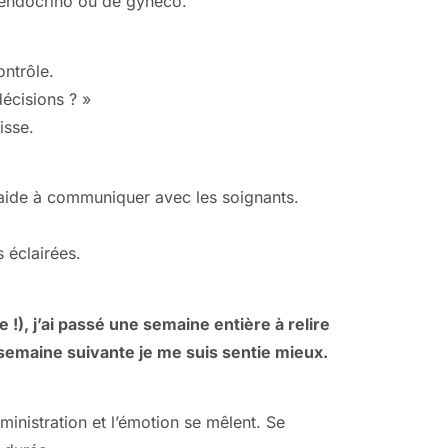
 d’endocrino ou de gynéco.
ontrôle.
décisions ? »
isse.
 aide à communiquer avec les soignants.
 éclairées.
!), j’ai passé une semaine entière à relire
a semaine suivante je me suis sentie mieux.
dministration et l’émotion se mêlent. Se