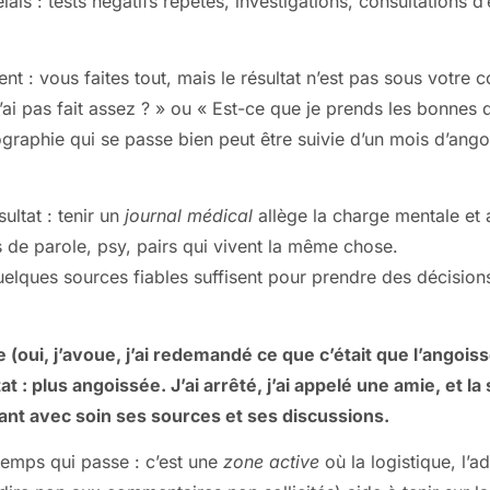
lais : tests négatifs répétés, investigations, consultations
t : vous faites tout, mais le résultat n’est pas sous votre c
n’ai pas fait assez ? » ou « Est-ce que je prends les bonnes 
ographie qui se passe bien peut être suivie d’un mois d’ango
ltat : tenir un
journal médical
allège la charge mentale et
 de parole, psy, pairs qui vivent la même chose.
elques sources fiables suffisent pour prendre des décisions
oui, j’avoue, j’ai redemandé ce que c’était que l’angoisse 
 : plus angoissée. J’ai arrêté, j’ai appelé une amie, et l
ssant avec soin ses sources et ses discussions.
 temps qui passe : c’est une
zone active
où la logistique, l’a